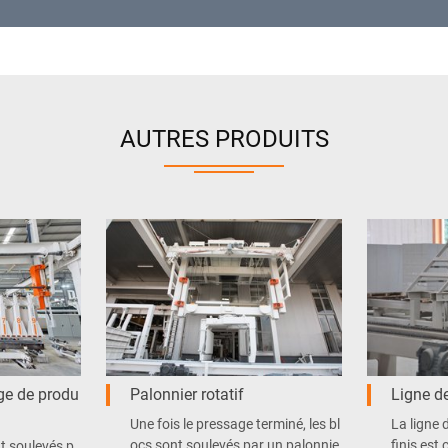
AUTRES PRODUITS
ge de produ
Palonnier rotatif
Ligne d
Une fois le pressage terminé, les bl
La ligne 
ocs sont soulevés par un palonnie
finis est
nt soulevés p