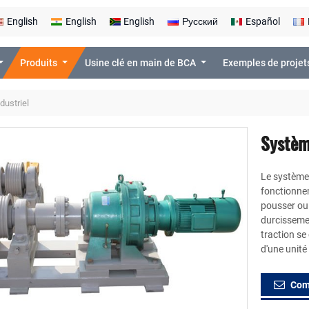
English
English
English
Русский
Español
Produits
Usine clé en main de BCA
Exemples de proje
dustriel
Système
Le système 
fonctionnem
pousser ou 
durcisseme
traction se
d'une unité
Com