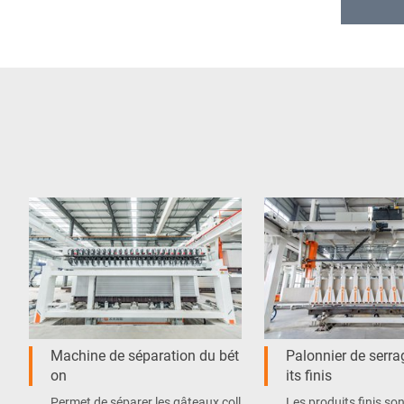
Machine de séparation du bét
Palonnier de serra
on
its finis
Permet de séparer les gâteaux coll
Les produits finis so